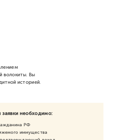
млением
й волокиты. Вы
дитной историей.
 заявки необходимо:
ражданина РФ
вижемого иммущества
, подтверждающий доход