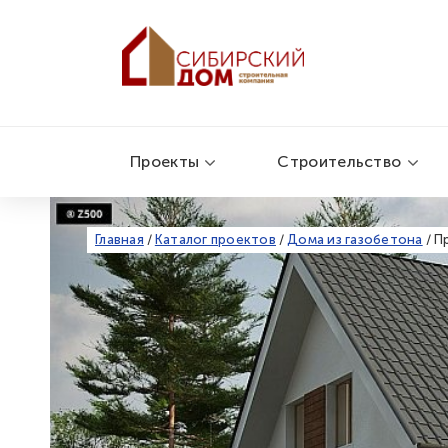
Проекты
Строительство
Главная
/
Каталог проектов
/
Дома из газобетона
/
П