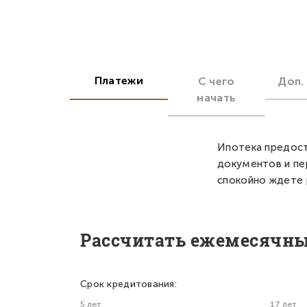
Платежи
С чего
Доп.
начать
Ипотека предост
документов и пе
спокойно ждете 
Рассчитать ежемесячн
Срок кредитования:
5 лет
17 лет