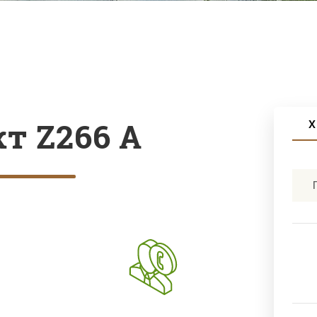
т Z266 A
Х