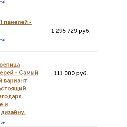
гой
 панелей -
1 295 729 руб.
гой
репица
ерей - Самый
111 000 руб.
й вариант
настоящий
агодаря
е и
дизайну.
гой