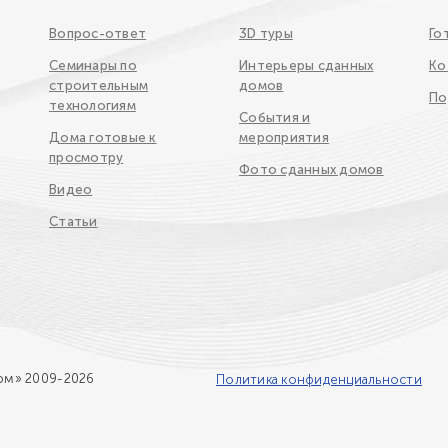
Вопрос-ответ
3D туры
Го
Семинары по
Интерьеры сданных
Ко
строительным
домов
По
технологиям
События и
Дома готовые к
мероприятия
просмотру
Фото сданных домов
Видео
Статьи
ом» 2009-2026
Политика конфиденциальности