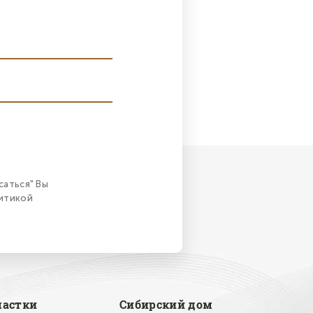
саться" Вы
литикой
частки
Сибирский дом