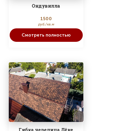
Ондувилла
1500
руб./кв.м
Смотреть полностью
Гибка черепица Дёке