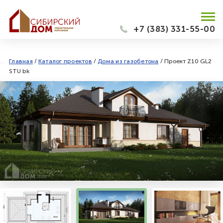
+7 (383) 331-55-00
Главная
/
Каталог проектов
/
Дома из газобетона
/
Проект Z10 GL2
STU bk