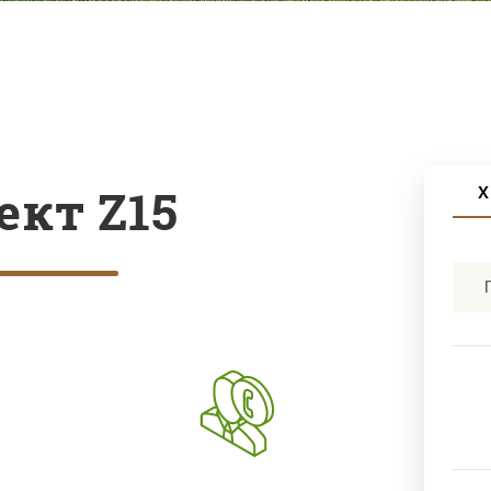
ект Z15
Х