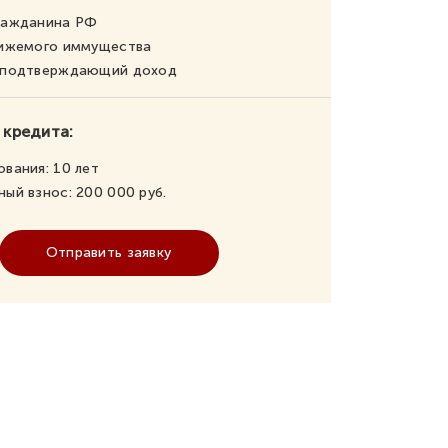
ражданина РФ
вижемого иммущества
, подтверждающий доход
 кредита:
ования:
10
лет
ный взнос:
200 000
руб.
Отправить заявку