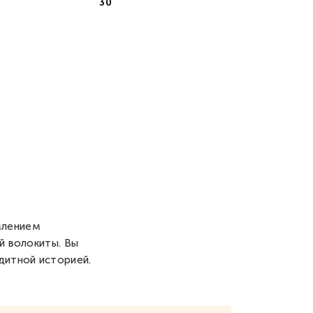
30
млением
й волокиты. Вы
дитной историей.