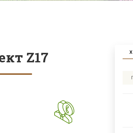
ект Z17
Х