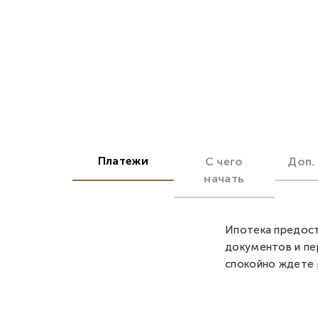
Платежи
С чего
Доп.
начать
Ипотека предост
документов и пе
спокойно ждете 