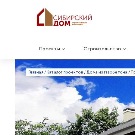
Проекты
Строительство
Главная
/
Каталог проектов
/
Дома из газобетона
/
П