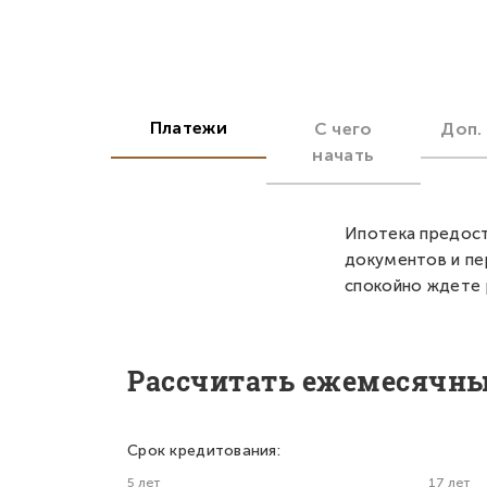
Платежи
С чего
Доп.
начать
Ипотека предост
документов и пе
спокойно ждете 
Рассчитать ежемесячн
Срок кредитования:
5 лет
17 лет