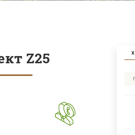
ект Z25
Х