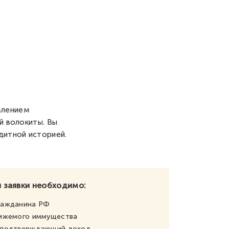
млением
й волокиты. Вы
дитной историей.
 заявки необходимо:
ражданина РФ
вижемого иммущества
, подтверждающий доход