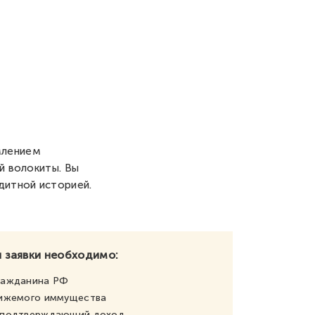
млением
й волокиты. Вы
дитной историей.
 заявки необходимо:
ражданина РФ
вижемого иммущества
, подтверждающий доход