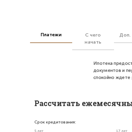
Платежи
С чего
Доп.
начать
Ипотека предост
документов и пе
спокойно ждете 
Рассчитать ежемесячн
Срок кредитования:
5 лет
17 лет