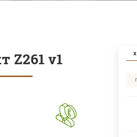
т Z261 v1
Х