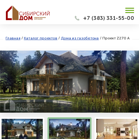
+7 (383) 331-55-00
Главная
/
Каталог проектов
/
Дома из газобетона
/
Проект Z270 A