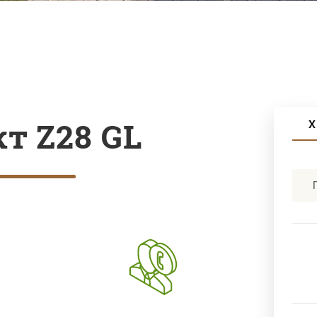
т Z28 GL
Х