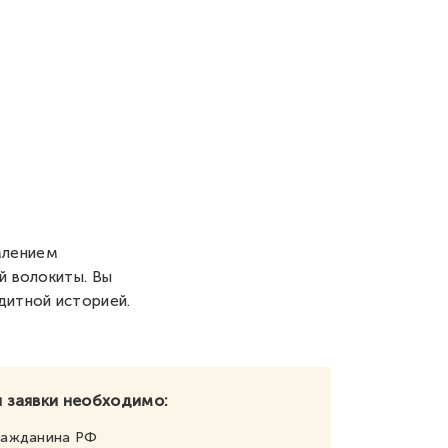
млением
й волокиты. Вы
дитной историей.
 заявки необходимо:
ражданина РФ