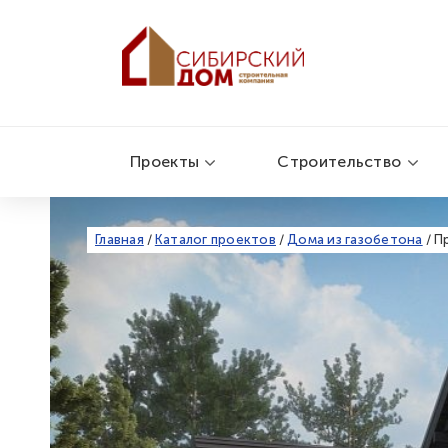
Проекты
Строительство
Главная
/
Каталог проектов
/
Дома из газобетона
/
П