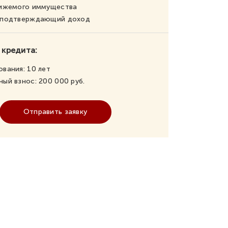
вижемого иммущества
, подтверждающий доход
 кредита:
ования:
10
лет
ный взнос:
200 000
руб.
Отправить заявку