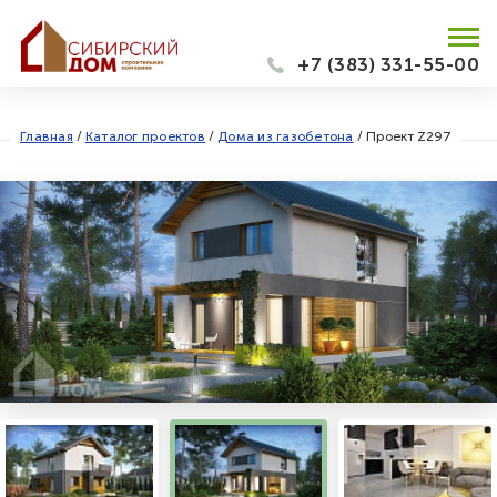
+7 (383) 331-55-00
Главная
/
Каталог проектов
/
Дома из газобетона
/
Проект Z297