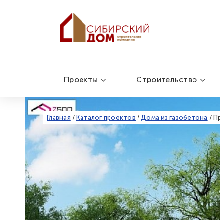
Проекты
Строительство
Главная
/
Каталог проектов
/
Дома из газобетона
/
П