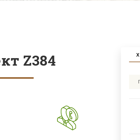
кт Z384
Х