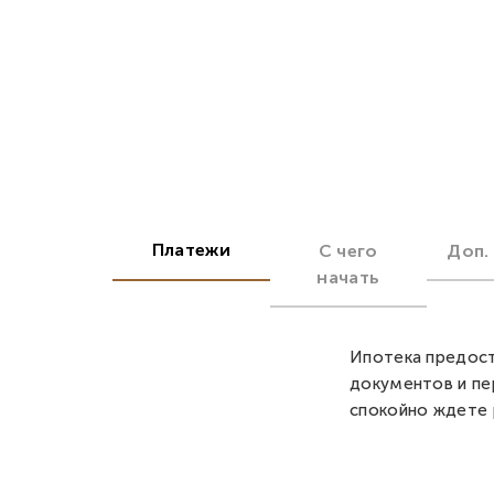
Платежи
С чего
Доп.
начать
Ипотека предост
документов и пе
спокойно ждете 