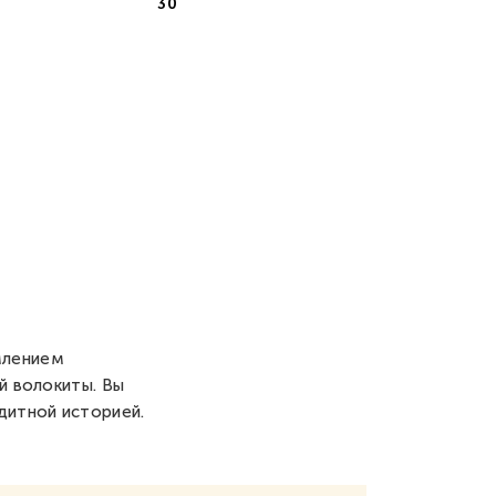
30
млением
й волокиты. Вы
дитной историей.