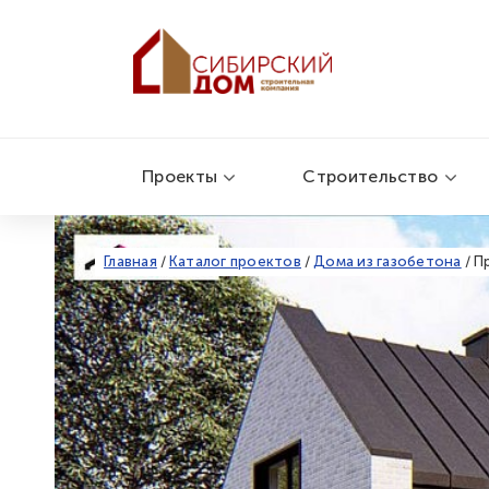
Проекты
Строительство
Главная
/
Каталог проектов
/
Дома из газобетона
/
П