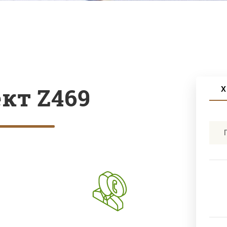
кт Z469
Х