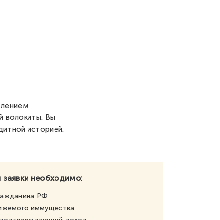
млением
й волокиты. Вы
дитной историей.
 заявки необходимо:
ражданина РФ
вижемого иммущества
, подтверждающий доход