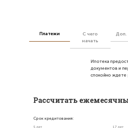
Платежи
С чего
Доп.
начать
Ипотека предост
документов и пе
спокойно ждете 
Рассчитать ежемесячн
Срок кредитования:
5 лет
17 лет