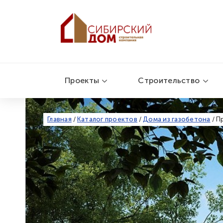
Проекты
Строительство
Главная
/
Каталог проектов
/
Дома из газобетона
/
П