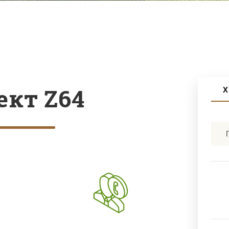
ект Z64
Х