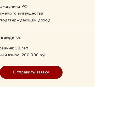
ражданина РФ
вижемого иммущества
, подтверждающий доход
 кредита:
ования:
10
лет
ный взнос:
200 000
руб.
Отправить заявку