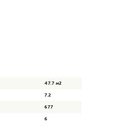
47.7 м2
7.2
677
6