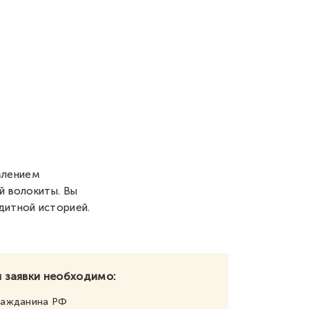
млением
й волокиты. Вы
дитной историей.
 заявки необходимо:
ражданина РФ