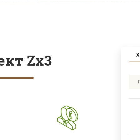
ект Zx3
Х