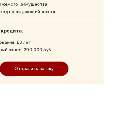
вижемого иммущества
, подтверждающий доход
 кредита:
ования:
10
лет
ный взнос:
200 000
руб.
Отправить заявку