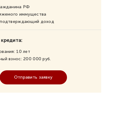
ражданина РФ
вижемого иммущества
, подтверждающий доход
 кредита:
ования:
10
лет
ный взнос:
200 000
руб.
Отправить заявку