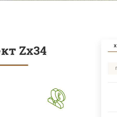
кт Zx34
Х