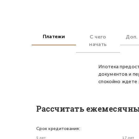
Платежи
С чего
Доп.
начать
Ипотека предост
документов и пе
спокойно ждете 
Рассчитать ежемесячн
Срок кредитования:
5 лет
17 лет