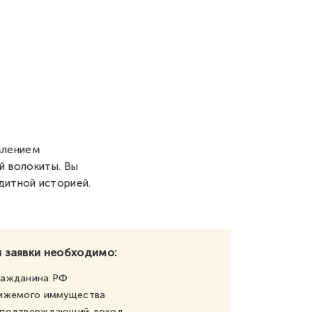
млением
й волокиты. Вы
дитной историей.
 заявки необходимо:
ражданина РФ
вижемого иммущества
, подтверждающий доход