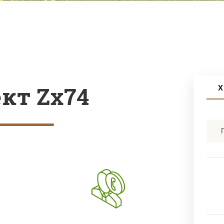
кт Zx74
Х