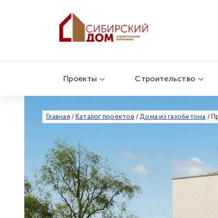
Проекты
Строительство
Главная
/
Каталог проектов
/
Дома из газобетона
/
П