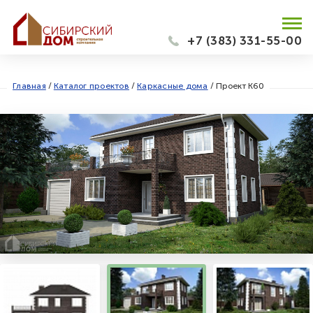
+7 (383) 331-55-00
Главная
/
Каталог проектов
/
Каркасные дома
/
Проект К60