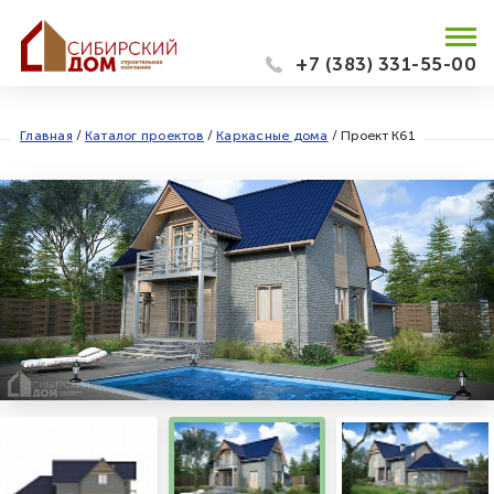
+7 (383) 331-55-00
Главная
/
Каталог проектов
/
Каркасные дома
/
Проект К61