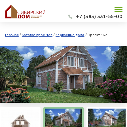
+7 (383) 331-55-00
Главная
/
Каталог проектов
/
Каркасные дома
/
Проект К67